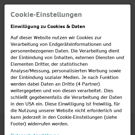
Cookie-Einstellungen
Einwilligung zu Cookies & Daten
Schreiben Sie uns –
Auf dieser Website nutzen wir Cookies zur
wir sind immer für Sie da!
Verarbeitung von Endgeräteinformationen und
personenbezogenen Daten. Die Verarbeitung dient
Sie haben Fragen oder möchten Lob oder Kritik
der Einbindung von Inhalten, externen Diensten und
loswerden? Anregungen, wie wir unseren Service
Elementen Dritter, der statistischen
Analyse/Messung, personalisierten Werbung sowie
verbessern können? Schreiben Sie uns einfach! Einfach
der Einbindung sozialer Medien. Je nach Funktion
das Formular ausfüllen und schon ist Ihr Anliegen
werden dabei Daten an Dritte (4 Partner)
online auf dem Weg zu uns – wir freuen uns auf Ihre
weitergegeben und von diesen verarbeitet. Dies
Nachricht und Sie erhalten schnellstmöglich
schließt gegebenenfalls die Verarbeitung der Daten
Rückmeldung.
in den USA ein. Diese Einwilligung ist freiwillig, für
die Nutzung unserer Website nicht erforderlich und
kann jederzeit in den Cookie-Einstellungen (siehe
Footer) widerrufen werden.
Thema Ihres Anliegens