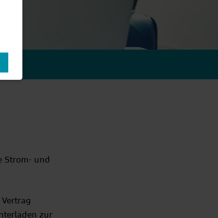
e Strom- und
 Vertrag
nterladen zur