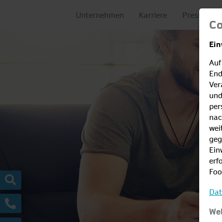
Unternehmen
Karriere
Presse
Co
Ein
Auf
End
Ver
und
per
nac
wei
geg
Ein
erf
Foo
Dat
Wel