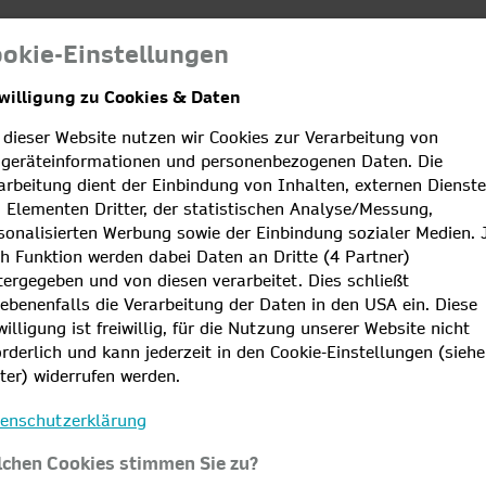
Netze
Kundenportale
okie-Einstellungen
willigung zu Cookies & Daten
 dieser Website nutzen wir Cookies zur Verarbeitung von
geräteinformationen und personenbezogenen Daten. Die
arbeitung dient der Einbindung von Inhalten, externen Dienst
DIREKT ZUM
 Elementen Dritter, der statistischen Analyse/Messung,
sonalisierten Werbung sowie der Einbindung sozialer Medien. 
h Funktion werden dabei Daten an Dritte (4 Partner)
KUNDENPORT
tergegeben und von diesen verarbeitet. Dies schließt
ebenenfalls die Verarbeitung der Daten in den USA ein. Diese
Jetzt registrieren!
willigung ist freiwillig, für die Nutzung unserer Website nicht
orderlich und kann jederzeit in den Cookie-Einstellungen (siehe
ter) widerrufen werden.
zum Portal
enschutzerklärung
chen Cookies stimmen Sie zu?