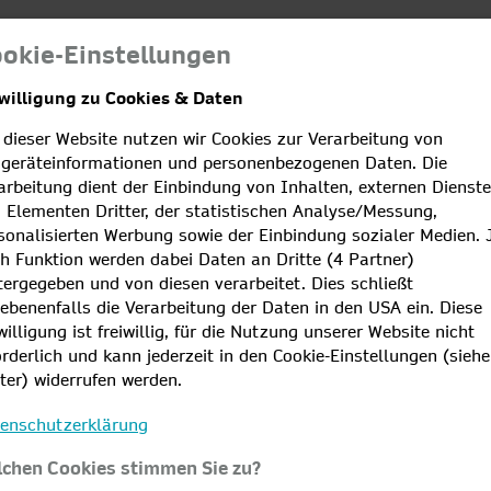
Netze
Kundenportale
okie-Einstellungen
willigung zu Cookies & Daten
en
Kundencenter
 dieser Website nutzen wir Cookies zur Verarbeitung von
geräteinformationen und personenbezogenen Daten. Die
sser
E-Mobilität
Telekommunikation
arbeitung dient der Einbindung von Inhalten, externen Dienst
 Elementen Dritter, der statistischen Analyse/Messung,
sonalisierten Werbung sowie der Einbindung sozialer Medien. 
 hier Störungen und fi
h Funktion werden dabei Daten an Dritte (4 Partner)
tergegeben und von diesen verarbeitet. Dies schließt
onen zu geplanten
ebenenfalls die Verarbeitung der Daten in den USA ein. Diese
willigung ist freiwillig, für die Nutzung unserer Website nicht
rbeiten
orderlich und kann jederzeit in den Cookie-Einstellungen (siehe
ter) widerrufen werden.
enschutzerklärung
 Gebiet vorliegt, können Sie auf der
chen Cookies stimmen Sie zu?
 und Netzbetreibers, der NetCom BW