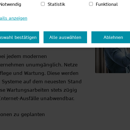
Notwendig
Statistik
Funktional
ails anzeigen
ten Sie auf der Website der NetCom
swahl bestätigen
Alle auswählen
Ablehnen
tung.
bei jedem modernen
ternehmen unumgänglich. Netze
flege und Wartung. Diese werden
d Systeme auf dem neuesten Stand
se Wartungsarbeiten stets zügig
Internet-Ausfälle unabwendbar.
ionen zu geplanten