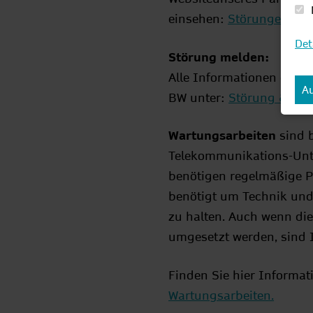
einsehen:
Störungen
Det
Störung melden:
Alle Informationen erhal
Au
BW unter:
Störung & War
Wartungsarbeiten
sind 
Telekommunikations-Un
benötigen regelmäßige P
benötigt um Technik un
zu halten. Auch wenn die
umgesetzt werden, sind 
Finden Sie hier Informat
Wartungsarbeiten.