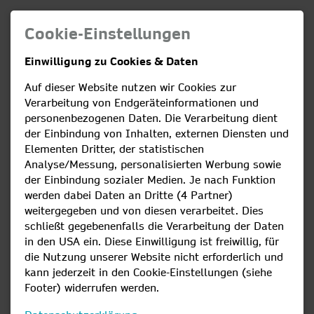
Cookie-Einstellungen
Einwilligung zu Cookies & Daten
Melden Sie hier Störungen und
Auf dieser Website nutzen wir Cookies zur
finden Informationen zu
Verarbeitung von Endgeräteinformationen und
geplanten Wartungsarbeiten
personenbezogenen Daten. Die Verarbeitung dient
der Einbindung von Inhalten, externen Diensten und
Elementen Dritter, der statistischen
Störungen einsehen:
Analyse/Messung, personalisierten Werbung sowie
Ob eine Störung in ihrem Gebiet vorliegt, können Sie
der Einbindung sozialer Medien. Je nach Funktion
auf der Websiteunseres Partners und Netzbetreibers,
werden dabei Daten an Dritte (4 Partner)
der NetCom BW einsehen:
Störungen
weitergegeben und von diesen verarbeitet. Dies
schließt gegebenenfalls die Verarbeitung der Daten
Störung melden:
in den USA ein. Diese Einwilligung ist freiwillig, für
Alle Informationen erhalten Sie auf der Website der
die Nutzung unserer Website nicht erforderlich und
kann jederzeit in den Cookie-Einstellungen (siehe
NetCom BW unter:
Störung & Wartung.
Footer) widerrufen werden.
Wartungsarbeiten
sind bei jedem modernen