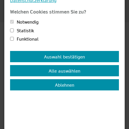
NACH LINDAU?
Datenschutzerklärung
Welchen Cookies stimmen Sie zu?
Zum Film
Notwendig
Statistik
Funktional
Details anzeigen
Auswahl bestätigen
Alle auswählen
Ablehnen