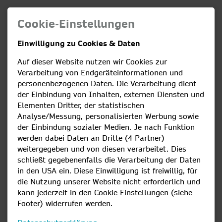
Cookie-Einstellungen
Einwilligung zu Cookies & Daten
Grund- und Ersatzversorgung.
Auf dieser Website nutzen wir Cookies zur
Verarbeitung von Endgeräteinformationen und
personenbezogenen Daten. Die Verarbeitung dient
der Einbindung von Inhalten, externen Diensten und
Für Haushalt sowie Gewerbe-, beruflicher und
Elementen Dritter, der statistischen
landwirtschaftlicher Bedarf.
Mit jährlicher Messung und Abrechnung.
Analyse/Messung, personalisierten Werbung sowie
der Einbindung sozialer Medien. Je nach Funktion
werden dabei Daten an Dritte (4 Partner)
weitergegeben und von diesen verarbeitet. Dies
Jeder Bürger hat ein Recht auf Grundversorgung mit
schließt gegebenenfalls die Verarbeitung der Daten
Gas. Die Stadtwerke Lindau sind für die
in den USA ein. Diese Einwilligung ist freiwillig, für
Grundversorgung in den Postleitzahlengebieten 88131,
die Nutzung unserer Website nicht erforderlich und
kann jederzeit in den Cookie-Einstellungen (siehe
88138, 88142 und 88149 zuständig.
Footer) widerrufen werden.
Wenn Sie hier wohnen und sich nicht für einen anderen