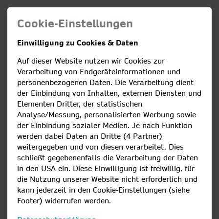
Cookie-Einstellungen
Einwilligung zu Cookies & Daten
"Kundenorientiert, dezentral und
Auf dieser Website nutzen wir Cookies zur
digital.
Verarbeitung von Endgeräteinformationen und
Das ist das Energiesystem der Zukunft."
personenbezogenen Daten. Die Verarbeitung dient
der Einbindung von Inhalten, externen Diensten und
Das Geschäftsleitungs-Team der Stadtwerke Lindau (B)
Elementen Dritter, der statistischen
GmbH & Co. KG,
Analyse/Messung, personalisierten Werbung sowie
der Telekommunikation Lindau (B) GmbH und des
der Einbindung sozialer Medien. Je nach Funktion
Stadtverkehr Lindau (B):
werden dabei Daten an Dritte (4 Partner)
weitergegeben und von diesen verarbeitet. Dies
Hannes Rösch (Geschäftsführer)
schließt gegebenenfalls die Verarbeitung der Daten
in den USA ein. Diese Einwilligung ist freiwillig, für
Markus Schmidutz-Ries (Prokurist|Bereichsleiter
die Nutzung unserer Website nicht erforderlich und
Bereich Vertrieb & Marketing)
kann jederzeit in den Cookie-Einstellungen (siehe
René Pietsch (Prokurist|Betriebsleiter Stadtverkehr)
Footer) widerrufen werden.
Patrick Seebeck (Prokurist|Bereichsleiter Bereich IT