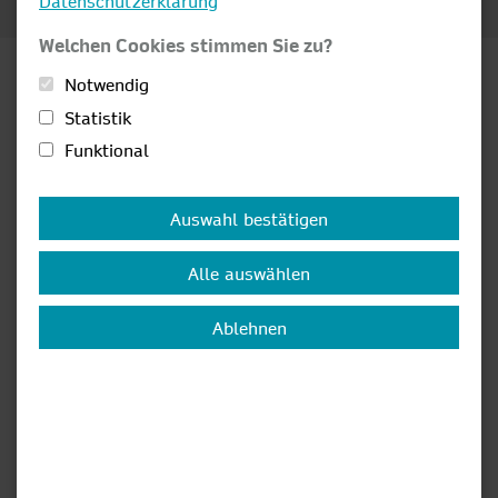
Komm ins Team!
Datenschutzerklärung
Welchen Cookies stimmen Sie zu?
Notwendig
Statistik
Ausbildung zum
Funktional
Anlagenmechaniker
Details anzeigen
Versorgungstechnik (m/w/d)
Auswahl bestätigen
Alle auswählen
Ablehnen
Ausbildungsdauer:
3,5 Jahre
Ausbildungsbeginn:
1. September
(jährlich)